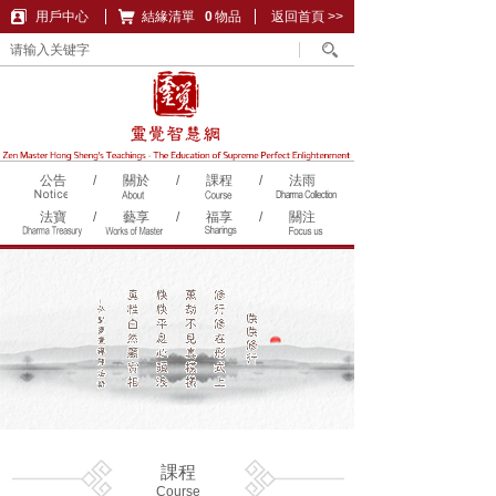
用戶中心
結緣清單
購物車
0
物品
返回首頁 >>
公告
/
關於
/
課程
/
法雨
法寶
/
藝享
/
福享
/
關注
課程
Course