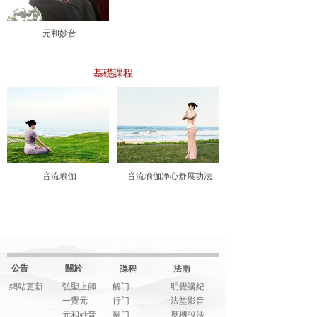
元和妙音
基礎課程
音流瑜伽
音流瑜伽净心舒展功法
公告
關於
課程
法雨
網站更新
弘聖上師
解门
明覺講紀
一覺元
行门
法堂影音
元和妙音
融门
應機說法