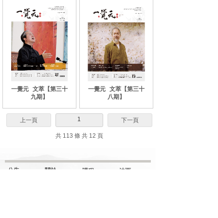
一覺元
文萃【第三十
一覺元
文萃【第三十
九期】
八期】
1
上一頁
下一頁
共 113 條 共 12 頁
公告
關於
課程
法雨
網站更新
弘聖上師
解门
明覺講紀
一覺元
行门
法堂影音
元和妙音
融门
應機說法
上師傳記
解門--弟子規
應機隨語