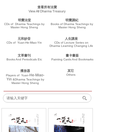
查看所有法寶
View All Dharma Treasury
明覺法堂
明覺講紀
CDs of Dharma Teachings by
Books of Dharma Teachings by
Master Hong Sheng
Master Hong Sheng
元和妙音
人生講座
CDs of Yuan-He-Miao-Yin
CDs of Lecture Series on
Dharma Learning Changing Life
文萃書刊
畫卡書簽
Books And Periodicals Etc
Painting Cards And Bookmarks
播放器
其它
-He-Miao-
Others
Players of
Yuan
Yin
&Dharma Teachings
by
Master Hong Sheng
搜索