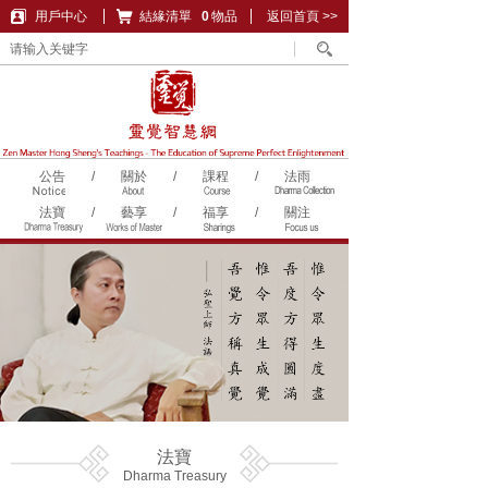
用戶中心
結緣清單
購物車
0
物品
返回首頁 >>
公告
/
關於
/
課程
/
法雨
法寶
/
藝享
/
福享
/
關注
法寶
Dharma Treasury