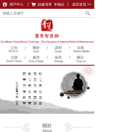
用戶中心
結緣清單
購物車
0
物品
返回首頁 >>
公告
/
關於
/
課程
/
法雨
法寶
/
藝享
/
福享
/
關注
關於
About