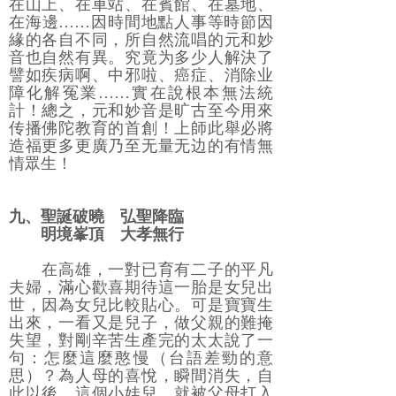
在山上、在車站、在賓館、在墓地、
在海邊……因時間地點人事等時節因
緣的各自不同，所自然流唱的元和妙
音也自然有異。究竟为多少人解決了
譬如疾病啊、中邪啦、癌症、消除业
障化解冤業……實在說根本無法統
計！總之，元和妙音是旷古至今用來
传播佛陀教育的首創！上師此舉必將
造福更多更廣乃至无量无边的有情無
情眾生！
九、
聖誕破曉 弘聖降臨
明境峯頂 大孝無行
在高雄，一對已育有二子的平凡
夫婦，滿心歡喜期待這一胎是女兒出
世，因為女兒比較貼心。可是寶寶生
出來，一看又是兒子，做父親的難掩
失望，對剛辛苦生產完的太太說了一
句：怎麼這麼憨慢（台語差勁的意
思）？為人母的喜悅，瞬間消失，自
此以後，這個小娃兒，就被父母打入