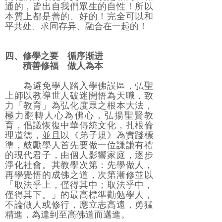
通的，皆出自我們眾生的自性！所以
本質上都是善的、好的！完全可以和
平共处、求同存异、融合在一起的！
四、修學之要 循序渐进
積善修福 做人為本
為避免學人踏入學佛誤區，弘聖
上師以教導世人破迷開悟為天職，致
力「教育」為弘化度眾之根本大法，
極力翻轉人心為佛心，弘揚聖賢教
育，倡議恢復中華傳統文化，扎根倫
理道德，並且以《弟子規》為實踐標
準，鼓勵學人首先要做一位謙謙有禮
的現代君子，由個人影響家庭，逐步
淨化社會。其教學次第：先學做人，
再學覺悟的成佛之道，次第漸修並以
「取法乎上，僅得其中；取法乎中，
僅得其下。」的最高標準勸勉學人，
不論做人或修行，應立志高遠，勇猛
精進，為達到至高佛道而邁進。