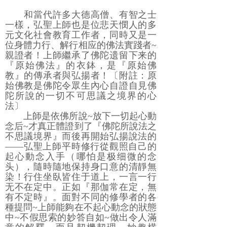
和當代許多大德高僧、有智之士
一樣，弘聖上師也是位悲天憫人的多
元文化社會教育工作者，同時又是一
位身體力行、解行相应的佛法實踐者~
親證者！上師繼承了佛陀遗留下来的
『原始佛法』的衣鉢，是『原始佛
教』的傳承者與弘揚者！〔附註：原
始佛教是佛陀令眾生內心自證自見佛
陀所說的一切不可思議之境界的心
法〕
上師是依佛所說~放下一切起心動
念后~才真正體證到了『佛陀所說法之
不思議境界』而後再開始弘揚說法的
――弘聖上師平時修行從觀照自己的
起心動念入手（哪怕是极细微的念
头），隨時隨地保持身口意的清靜無
染！行住坐臥皆住于道上，一言一行
无不在定中。正如『那伽常在定，無
有不定時』。面對不同的修學者的各
種提問~上師能夠在不起心動念的狀態
中~不假思索的妙答自如~做出令人滿