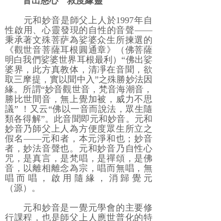
音出慈心 救度緣靈
元和妙音是師父上人於1997年自
性啟用、心靈發現的自性的音聲――
秉承著文殊菩萨為娑婆众生所揀選的
《觀世音菩薩耳根圓通章》（佛菩薩
明白我們娑婆世界耳根最利）“佛出娑
婆界，此方真教体，清凈在音聞，欲
取三摩提，實以聞中入”之殊勝妙法因
緣。所謂“妙音觀世音，梵音海潮音，
勝比世間音，無上覺加被，威力不思
議” ！又云“佛以一音而說法，眾生隨
類各得解”。此音聞即元和妙音。元和
妙音乃師父上人為方便度眾生所立之
假名――元和者，本元淨和也；妙音
者，妙法音聲也。元和妙音乃自性心
咒，是真言，是梵唱，是禪頌，是佛
音，以離相離念為宗，唱而無唱，無
唱而唱，啟用隨緣，消歸覺元
（源）。
元和妙音是一覺元學會的主要修
行課程，也是師父上人應世普化的特