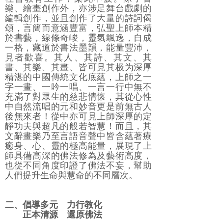
樂、繪畫創作外，亦涉足舞台戲劇的
編輯創作，並且創作了大量的詩詞偈
頌，言簡而意涵豐富，弘聖上師本精
於書藝，線條奇峻，靈氣飄逸，自成
一格，藏道於書法墨韻，能量豐沛，
見者歡喜。其人、其詩、其文、其
書、其樂、其畫、皆可見其极为深厚
精湛的中國傳統文化底蘊，上師之一
字一畫、一吟一唱、一言一行中無不
充滿了對眾生的慈悲情懷，其從心性
中自然流唱的元和妙音更是前無古人
後無來者！從中亦可見上師深厚的定
靜功夫與超凡的般若智慧！而且，其
文辭畫樂乃至言語音聲中皆含蘊著療
癒身、心、靈的極高能量，展現了上
師具備高深的佛法修為及藝術高度，
也從不同角度印證了佛法不妄，幫助
人們提升生命與慧命的不同層次。
二、倡導多元 力行教化
正本清源 還原佛法