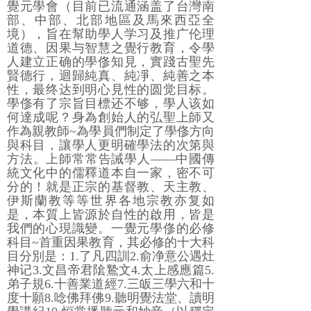
覺元學會（目前已流通涵盖了台灣南
部、中部、北部地區及馬來西亞全
境），旨在幫助學人学习及推广伦理
道德、因果与智慧之覺行教育，令學
人建立正确的學俢知見，實踐古聖先
賢德行，迴歸純真、純凈、純善之本
性，最终达到明心見性的圆觉目标。
學俢有了宗旨目標还不够，學人该如
何達成呢？身為創始人的弘聖上師又
作為親教師~為學員們制定了學俢方向
與科目，讓學人更明確學法的次第與
方法。上師常常告誡學人――中國傳
統文化中的儒釋道本自一家，密不可
分的！就是正宗的基督教、天主教、
伊斯蘭教等等世界各地宗教亦复如
是，本質上皆源於自性的啟用，皆是
我們的心現識變。一覺元學俢的必修
科目~首重因果教育，其必修的十大科
目分別是：1.了凡四訓2.俞净意公遇灶
神记3.文昌帝君隂鷙文4.太上感應篇5.
弟子規6.十善業道經7.三皈三學六和十
度十願8.唸佛拜佛9.聽明覺法堂、讀明