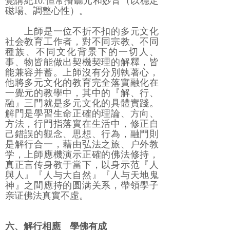
覺講紀10.恒常播聽元和妙音（以穩定
磁場、調整心性）。
上師是一位不折不扣的多元文化
社会教育工作者，對不同宗教、不同
種族、不同文化背景下的一切人、
事、物皆能做出契機契理的解釋，皆
能兼容并蓄。上師沒有分別執著心，
他將多元文化的教育完全落實融化在
一覺元的教學中，其中的『解、行、
融』三門就是多元文化的具體實踐。
解門是學習生命正確的理論、方向、
方法，行門指落實在生活中，修正自
己錯誤的觀念、思想、行為，融門則
是解行合一，藉由弘法之旅、户外教
学，上師應機演示正確的佛法修持，
真正言传身教于當下，以身示范『人
與人』『人与大自然』『人与天地鬼
神』之間應持的圆满关系，帶領學子
亲证佛法真實不虛。
六、解行相應 學佛有成