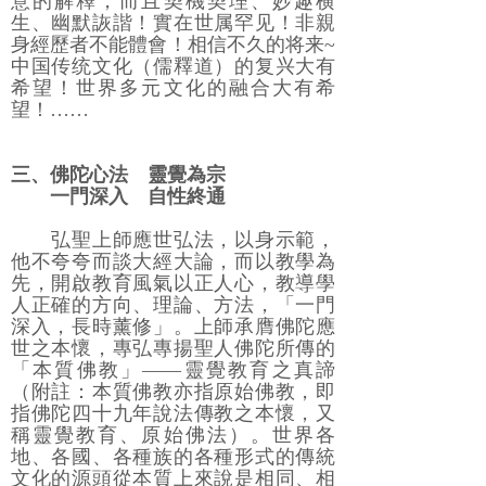
意的解釋，而且契機契理、妙趣横
生、幽默詼諧！實在世属罕见！非親
身經歷者不能體會！相信不久的将来~
中国传统文化（儒釋道）的复兴大有
希望！世界多元文化的融合大有希
望！……
三、佛陀心法 靈覺為宗
一門深入 自性終通
弘聖上師應世弘法，以身示範，
他不夸夸而談大經大論，而以教學為
先，開啟教育風氣以正人心，教導學
人正確的方向、理論、方法，「一門
深入，長時薰修」。上師承膺佛陀應
世之本懷，專弘專揚聖人佛陀所傳的
「本質佛教」――靈覺教育之真諦
（附註：本質佛教亦指原始佛教，即
指佛陀四十九年說法傳教之本懷，又
稱靈覺教育、原始佛法）。世界各
地、各國、各種族的各種形式的傳統
文化的源頭從本質上來說是相同、相