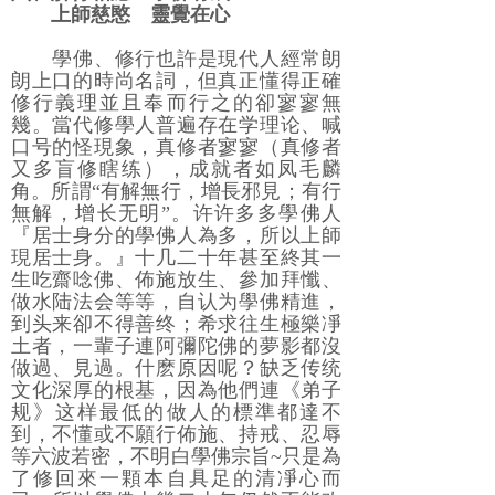
上師慈愍 靈覺在心
學佛、修行也許是現代人經常朗
朗上口的時尚名詞，但真正懂得正確
修行義理並且奉而行之的卻寥寥無
幾。當代修學人普遍存在学理论、喊
口号的怪現象，真修者寥寥（真修者
又多盲修瞎练），成就者如凤毛麟
角。所謂“有解無行，增長邪見；有行
無解，增长无明”。许许多多學佛人
『居士身分的學佛人為多，所以上師
現居士身。』十几二十年甚至終其一
生吃齋唸佛、佈施放生、參加拜懺、
做水陆法会等等，自认为學佛精進，
到头来卻不得善终；希求往生極樂凈
土者，一輩子連阿彌陀佛的夢影都沒
做過、見過。什麽原因呢？缺乏传统
文化深厚的根基，因為他們連《弟子
规》这样最低的做人的標準都達不
到，不懂或不願行佈施、持戒、忍辱
等六波若密，不明白學佛宗旨~只是為
了修回來一顆本自具足的清凈心而