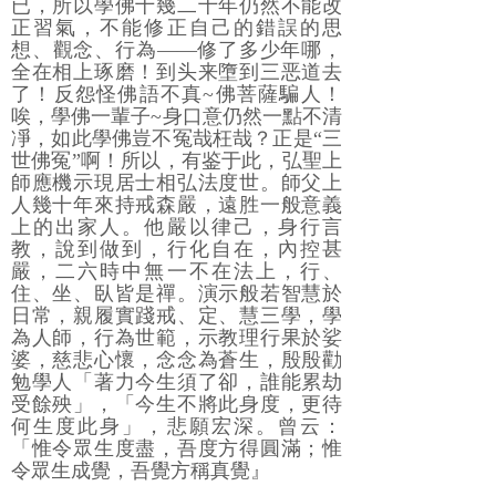
已，所以學佛十幾二十年仍然不能改
正習氣，不能修正自己的錯誤的思
想、觀念、行為――修了多少年哪，
全在相上琢磨！到头来墮到三恶道去
了！反怨怪佛語不真~佛菩薩騙人！
唉，學佛一輩子~身口意仍然一點不清
凈，如此學佛豈不冤哉枉哉？正是“三
世佛冤”啊！所以，有鉴于此，弘聖上
師應機示現居士相弘法度世。師父上
人幾十年來持戒森嚴，遠胜一般意義
上的出家人。他嚴以律己，身行言
教，說到做到，行化自在，內控甚
嚴，二六時中無一不在法上，行、
住、坐、臥皆是禪。演示般若智慧於
日常，親履實踐戒、定、慧三學，學
為人師，行為世範，示教理行果於娑
婆，慈悲心懷，念念為蒼生，殷殷勸
勉學人「著力今生須了卻，誰能累劫
受餘殃」，「今生不將此身度，更待
何生度此身」，悲願宏深。曾云：
「惟令眾生度盡，吾度方得圓滿；惟
令眾生成覺，吾覺方稱真覺』