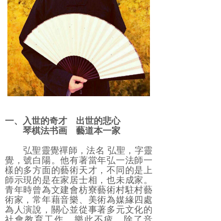
一、入世的奇才 出世的悲心
琴棋法书画 藝道本一家
弘聖靈覺禪師，法名 弘聖，字靈
覺，號白陽。他有著當年弘一法師一
樣的多方面的藝術天才，不同的是上
師示現的是在家居士相，也未成家。
青年時曾為文建會枋寮藝術村駐村藝
術家，常年藉音樂、美術為媒緣四處
為人演說，關心並從事著多元文化的
社會教育工作，樂此不疲。除了音