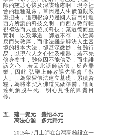
師的慈悲心懷及深謀遠慮啊！現今社
會的種種亂象，首因是人生價值觀嚴
重扭曲，追溯根源乃是國人盲目引進
西方所謂的科技文明，而西方教育輕
視禮法而只重發展科技；棄道德而重
實利，以致孝道、師道不存，人性暴
戾而失敦厚，而佛法雖是解決人生困
境的根本大法，卻甚深微妙，知難行
易，以現代人之心性及根器，若不先
修身養性，難免因不能信受，而生誹
謗之心，若因此謗師謗佛，反造罪
業，因此 弘聖上師教導先學會「做
人」，為學習佛法建立基礎，累積資
糧，為將來契入佛道先做準備，進而
達到解脫生死、明心見性的圓覺目
標。
五、建一覺元 覺悟本元
萬法心源 多元歸元
2015年7月上師在台灣高雄設立一