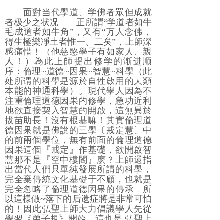
面對当代學道、学佛者眾但成就
者极少之状况――正所謂“学道者如牛
毛成道者如牛角”，又有“万人念佛，
得生極樂凈土者惟一、二矣”，上師深
感痛惜！（他慈愍學子有如家人、親
人！）為此上師提出修学的渐进顺
序：倫理~道德~因果~智慧~科學（此
处所谓的科學是源於自性啟用的人類
本能的神通科學）。現代學人因為不
注重倫理道德因果的修學，急功近利
地欲直接契入智慧的開啟，這無異於
拔苗助長！沒有根基嘛！其實倫理道
德因果就是佛說的三學〔戒定慧〕中
的前兩個學位，無有前面的倫理道德
因果這個『戒定』作基礎，欲開啟智
慧那不是『空中樓閣』麽？上師還指
出當代人們只單純發展所謂的科學，
完全棄傳統文化基礎于不顧，也就是
完全忽略了倫理道德因果的傳承，所
以這樣做~落下的后遗症將是非常可怕
的！因此弘聖上師大力倡議學人先從
學習《弟子規》開始，這也是 弘聖上