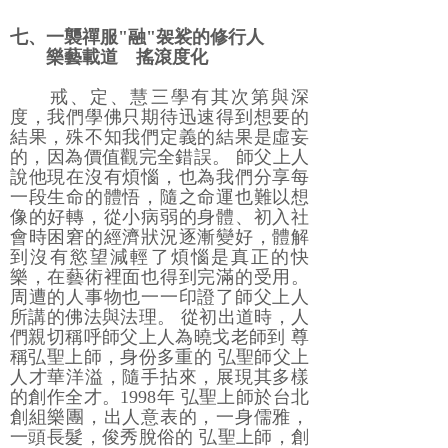
七、一襲禪服"融"袈裟的修行人
樂藝載道 搖滾度化
戒、定、慧三學有其次第與深
度，我們學佛只期待迅速得到想要的
結果，殊不知我們定義的結果是虛妄
的，因為價值觀完全錯誤。 師父上人
說他現在沒有煩惱，也為我們分享每
一段生命的體悟，隨之命運也難以想
像的好轉，從小病弱的身體、初入社
會時困窘的經濟狀況逐漸變好，體解
到沒有慾望減輕了煩惱是真正的快
樂，在藝術裡面也得到完滿的受用。
周遭的人事物也一一印證了師父上人
所講的佛法與法理。 從初出道時，人
們親切稱呼師父上人為曉戈老師到 尊
稱弘聖上師，身份多重的 弘聖師父上
人才華洋溢，隨手拈來，展現其多樣
的創作全才。1998年 弘聖上師於台北
創組樂團，出人意表的，一身儒雅，
一頭長髮，俊秀脫俗的 弘聖上師，創