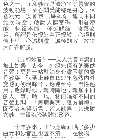
色之一。元和妙音是清净平等靈覺的
波動能場，至心聞受能穩定身心，保
蓄精元，安神識，調磁场，連同不同
維次時空，啟動人體密碼，開發潜
能，恢復本能，釋冤解結，改善命
运。所謂是依报随着正报转，心凈則
佛土凈，心誠則靈，誠極則寂，故得
大自在解脫。
《元和妙音》──天人共賞同讚的
無上妙樂！古今中外絕無僅有的美妙
音聲！更是一帖對治身心靈困頓的靈
丹妙藥。弘聖上師自1997年忽然內外
交感而初現啼音，應運至今，自性起
用，應緣呼頌，隨時隨地，隨順不同
的人、事、時、地、物而唱頌不同的
音聲曲調，「應病與藥，隨方解縛」
聞受者各得所需，皆大歡喜，其殊勝
玄妙，非親臨諦聽難以形容。
十年多來，上師應緣而唱了多少
曲元和妙音誰也說不清――在牧場、