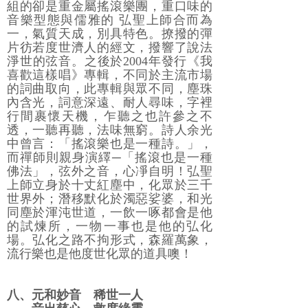
組的卻是重金屬搖滾樂團，重口味的
音樂型態與儒雅的 弘聖上師合而為
一，氣質天成，別具特色。撩撥的彈
片彷若度世濟人的經文，撥響了說法
淨世的弦音。之後於2004年發行《我
喜歡這樣唱》專輯，不同於主流市場
的詞曲取向，此專輯與眾不同，塵珠
內含光，詞意深遠、耐人尋味，字裡
行間裹懷天機，乍聽之也許參之不
透，一聽再聽，法味無窮。詩人余光
中曾言：「搖滾樂也是一種詩。」，
而禪師則親身演繹─「搖滾也是一種
佛法」，弦外之音，心凈自明！弘聖
上師立身於十丈紅塵中，化眾於三千
世界外；潛移默化於濁惡娑婆，和光
同塵於渾沌世道，一飲一啄都會是他
的試煉所，一物一事也是他的弘化
場。弘化之路不拘形式，森羅萬象，
流行樂也是他度世化眾的道具噢！
八、元和妙音 稀世一人