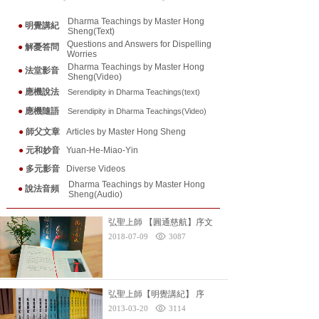
Dharma Teachings by Master Hong
●
明覺講紀
Sheng(Text)
Questions and Answers for Dispelling
●
解憂答問
Worries
Dharma Teachings by Master Hong
●
法堂影音
Sheng(Video)
●
應機說法
Serendipity in Dharma Teaching
s(text)
●
應機隨
語
Serendipity in Dharma Teaching
s(Video)
●
師父文章
Articles by Master Hong Sheng
●
元和妙音
Yuan-He-Miao-Yin
●
多元影音
Diverse Videos
Dharma Teachings by Master Hong
●
說法音頻
Sheng(Audio)
弘聖上師 【圓通慈航】序文
2018-07-09
3087
弘聖上師【明覺講紀】 序
2013-03-20
3114