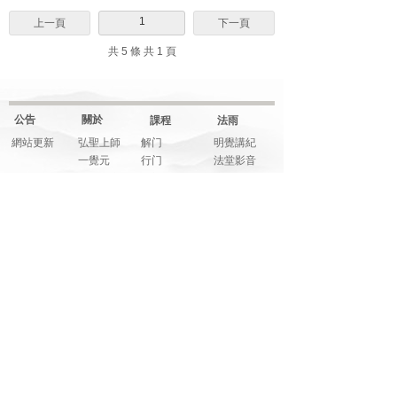
1
上一頁
下一頁
共 5 條 共 1 頁
公告
關於
課程
法雨
網站更新
弘聖上師
解门
明覺講紀
一覺元
行门
法堂影音
元和妙音
融门
應機說法
上師傳記
解門--弟子規
應機隨語
大事記
師父文章
元和妙音
多元影音
說法音頻
法寶
藝享
福享
關注
明覺法堂
畫藝
信而有徴
網絡平臺
明覺講紀
音樂
系列講座
元和妙音
筆墨
綜合影音
人生講座
詩文
活動花絮