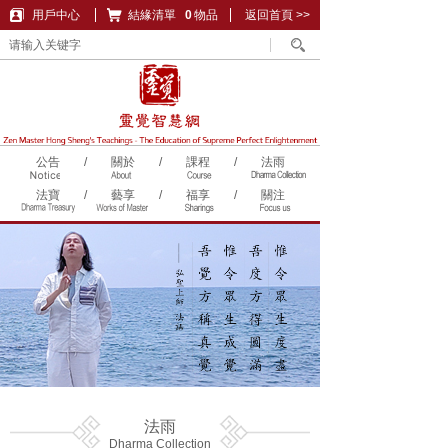
用戶中心
結緣清單
購物車
0
物品
返回首頁 >>
公告
/
關於
/
課程
/
法雨
法寶
/
藝享
/
福享
/
關注
法雨
Dharma Collection