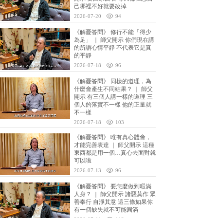
己哪裡不好就要改掉
2026-07-20
94
《解憂答問》 修行不能「得少
為足」 ｜ 師父開示 你們現在講
的所謂心情平靜 不代表它是真
的平靜
2026-07-18
96
《解憂答問》 同樣的道理，為
什麼會產生不同結果？ ｜ 師父
開示 有三個人講一樣的道理 三
個人的落實不一樣 他的正量就
不一樣
2026-07-18
103
《解憂答問》 唯有真心體會，
才能完善表達 ｜ 師父開示 這種
東西都是用一個…真心去面對就
可以啦
2026-07-13
96
《解憂答問》 要怎麼做到暇滿
人身？ ｜ 師父開示 諸惡莫作 眾
善奉行 自淨其意 這三條如果你
有一個缺失就不可能圓滿