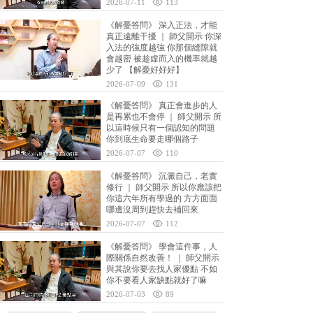
2026-07-11
113
《解憂答問》 深入正法，才能
真正遠離干擾 ｜ 師父開示 你深
入法的強度越強 你那個縫隙就
會越密 被趁虛而入的機率就越
少了 【解憂好好好】
2026-07-09
131
《解憂答問》 真正會進步的人
是再累也不會停 ｜ 師父開示 所
以這時候只有一個認知的問題
你到底生命要走哪個路子
2026-07-07
110
《解憂答問》 沉澱自己，老實
修行 ｜ 師父開示 所以你應該把
你這六年所有學過的 方方面面
哪邊沒周到趕快去補回來
2026-07-07
112
《解憂答問》 學會這件事，人
際關係自然改善！ ｜ 師父開示
與其說你要去找人家優點 不如
你不要看人家缺點就好了嘛
2026-07-03
89