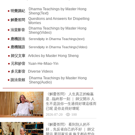
Dharma Teachings by Master Hong
●
明覺講紀
Sheng(Text)
Questions and Answers for Dispelling
●
解憂答問
Worries
Dharma Teachings by Master Hong
●
法堂影音
Sheng(Video)
●
應機說法
Serendipity in Dharma Teaching
s(text)
●
應機隨
語
Serendipity in Dharma Teaching
s(Video)
●
師父文章
Articles by Master Hong Sheng
●
元和妙音
Yuan-He-Miao-Yin
●
多元影音
Diverse Videos
Dharma Teachings by Master Hong
●
說法音頻
Sheng(Audio)
《解憂答問》 人生真正的輸贏
是...臨終那一刻 ｜ 師父開示 人
生不是說你一生過得好壞這樣而
已呢 是你走得好壞呢
2026-07-20
100
《解憂答問》 看到別人的不
好，先反省自己的不好 ｜ 師父
開示 要回家反省 每天都在想自