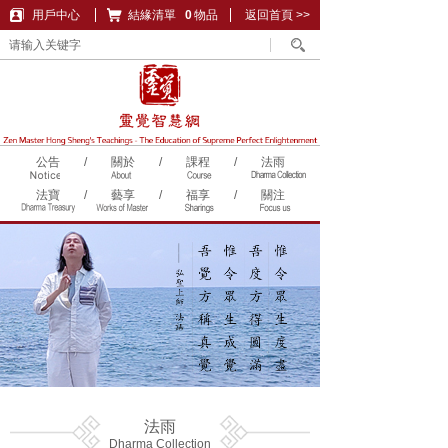
用戶中心
結緣清單
購物車
0
物品
返回首頁 >>
公告
/
關於
/
課程
/
法雨
法寶
/
藝享
/
福享
/
關注
法雨
Dharma Collection