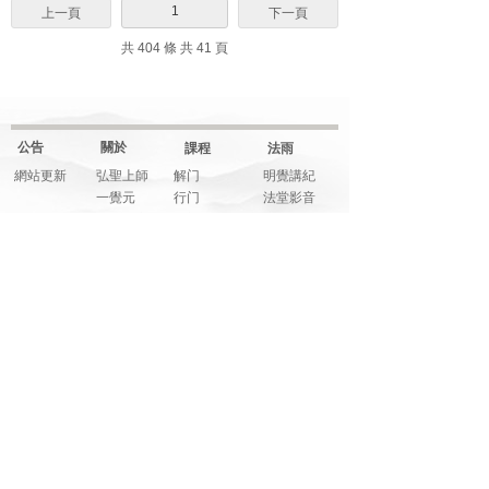
1
上一頁
下一頁
共 404 條 共 41 頁
公告
關於
課程
法雨
網站更新
弘聖上師
解门
明覺講紀
一覺元
行门
法堂影音
元和妙音
融门
應機說法
上師傳記
解門--弟子規
應機隨語
大事記
師父文章
元和妙音
多元影音
說法音頻
法寶
藝享
福享
關注
明覺法堂
畫藝
信而有徴
網絡平臺
明覺講紀
音樂
系列講座
元和妙音
筆墨
綜合影音
人生講座
詩文
活動花絮