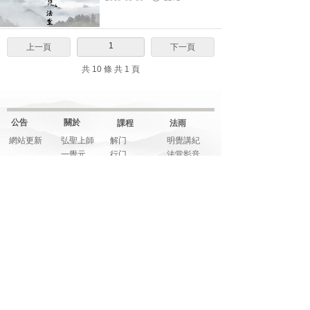
1
上一頁
下一頁
共 10 條 共 1 頁
公告
關於
課程
法雨
網站更新
弘聖上師
解门
明覺講紀
一覺元
行门
法堂影音
元和妙音
融门
應機說法
上師傳記
解門--弟子規
應機隨語
大事記
師父文章
元和妙音
多元影音
說法音頻
法寶
藝享
福享
關注
明覺法堂
畫藝
信而有徴
網絡平臺
明覺講紀
音樂
系列講座