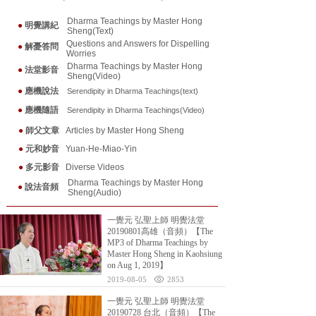
Dharma Teachings by Master Hong
●
明覺講紀
Sheng(Text)
Questions and Answers for Dispelling
●
解憂答問
Worries
Dharma Teachings by Master Hong
●
法堂影音
Sheng(Video)
●
應機說法
Serendipity in Dharma Teaching
s(text)
●
應機隨
語
Serendipity in Dharma Teaching
s(Video)
●
師父文章
Articles by Master Hong Sheng
●
元和妙音
Yuan-He-Miao-Yin
●
多元影音
Diverse Videos
Dharma Teachings by Master Hong
●
說法音頻
Sheng(Audio)
一覺元 弘聖上師 明覺法堂
20190801高雄（音頻）【The
MP3 of Dharma Teachings by
Master Hong Sheng in Kaohsiung
on Aug 1, 2019】
2019-08-05
2853
一覺元 弘聖上師 明覺法堂
20190728 台北（音頻）【The