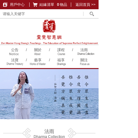
用戶中心
結緣清單
購物車
0
物品
返回首頁 >>
公告
/
關於
/
課程
/
法雨
法寶
/
藝享
/
福享
/
關注
法雨
Dharma Collection