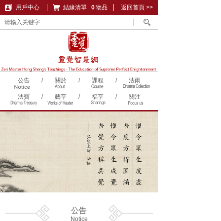
用戶中心
結緣清單
購物車
0
物品
返回首頁 >>
公告
/
關於
/
課程
/
法雨
法寶
/
藝享
/
福享
/
關注
公告
Notice