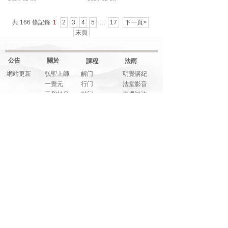
共 166 條記錄
1
2
3
4
5
…
17
下一頁>
末頁
公告
關於
課程
法雨
網站更新
弘聖上師
解门
明覺講紀
一覺元
行门
法堂影音
元和妙音
融门
應機說法
上師傳記
解門--弟子規
應機隨語
大事記
師父文章
元和妙音
多元影音
說法音頻
法寶
藝享
福享
關注
明覺法堂
畫藝
信而有徴
網絡平臺
明覺講紀
音樂
系列講座
元和妙音
筆墨
綜合影音
人生講座
詩文
活動花絮
文萃書刊
裝置
學修心得