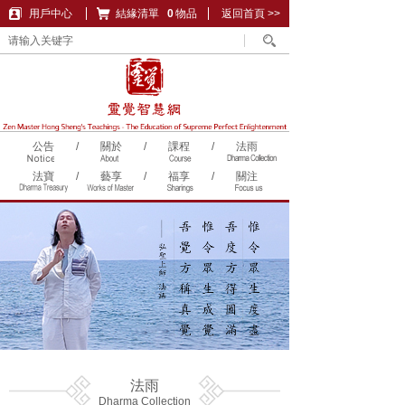
用戶中心
結緣清單
購物車
0
物品
返回首頁 >>
公告
/
關於
/
課程
/
法雨
法寶
/
藝享
/
福享
/
關注
法雨
Dharma Collection