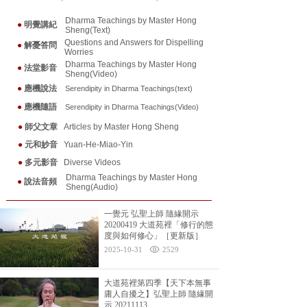
Dharma Teachings by Master Hong
●
明覺講紀
Sheng(Text)
Questions and Answers for Dispelling
●
解憂答問
Worries
Dharma Teachings by Master Hong
●
法堂影音
Sheng(Video)
●
應機說法
Serendipity in Dharma Teaching
s(text)
●
應機隨
語
Serendipity in Dharma Teaching
s(Video)
●
師父文章
Articles by Master Hong Sheng
●
元和妙音
Yuan-He-Miao-Yin
●
多元影音
Diverse Videos
Dharma Teachings by Master Hong
●
說法音頻
Sheng(Audio)
一覺元 弘聖上師 隨緣開示
20200419 大道苑裡「修行的態
度與如何修心」［更新版］
2025-10-31
2529
大道苑裡第四季【天下本無事
庸人自擾之】弘聖上師 隨緣開
示 20211113