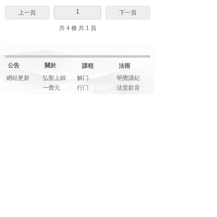
1
上一頁
下一頁
共 4 條 共 1 頁
公告
關於
課程
法雨
網站更新
弘聖上師
解门
明覺講紀
一覺元
行门
法堂影音
元和妙音
融门
應機說法
上師傳記
解門--弟子規
應機隨語
大事記
師父文章
元和妙音
多元影音
說法音頻
法寶
藝享
福享
關注
明覺法堂
畫藝
信而有徴
網絡平臺
明覺講紀
音樂
系列講座
元和妙音
筆墨
綜合影音
人生講座
詩文
活動花絮