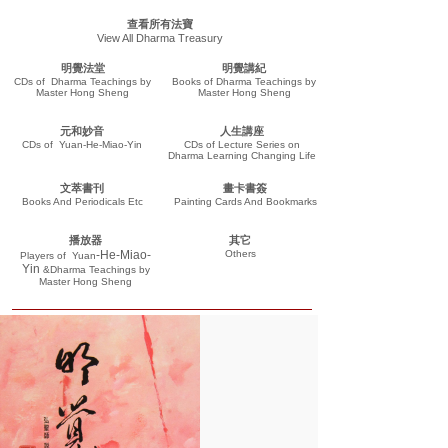
查看所有法寶
View All Dharma Treasury
明覺法堂
明覺講紀
CDs of Dharma Teachings by
Books of Dharma Teachings by
Master Hong Sheng
Master Hong Sheng
元和妙音
人生講座
CDs of Yuan-He-Miao-Yin
CDs of Lecture Series on
Dharma Learning Changing Life
文萃書刊
畫卡書簽
Books And Periodicals Etc
Painting Cards And Bookmarks
播放器
其它
-He-Miao-
Others
Players of
Yuan
Yin
&Dharma Teachings
by
Master Hong Sheng