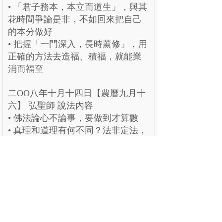
• 「君子務本，本立而道生」，與其
花時間爭論是非，不如回來把自己
的本分做好
• 把握「一門深入，長時薰修」，用
正確的方法去造福、積福，就能業
消而福至
二OO八年十月十四日【農曆九月十
六】 弘聖師 說法內容
• 佛法論心不論事，要做到才算數
• 真理和道理有何不同？法非定法，
唯具有智慧，方能運用自如
上一個：
明覺講紀【冊四】
下一個：
明覺講紀【冊二】
公告
關於
課程
法雨