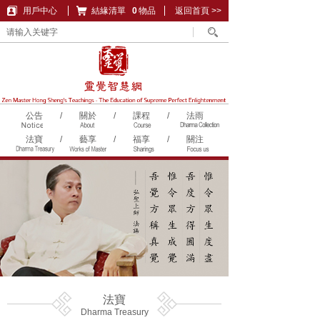
用戶中心
結緣清單
購物車
0
物品
返回首頁 >>
公告
/
關於
/
課程
/
法雨
法寶
/
藝享
/
福享
/
關注
法寶
Dharma Treasury