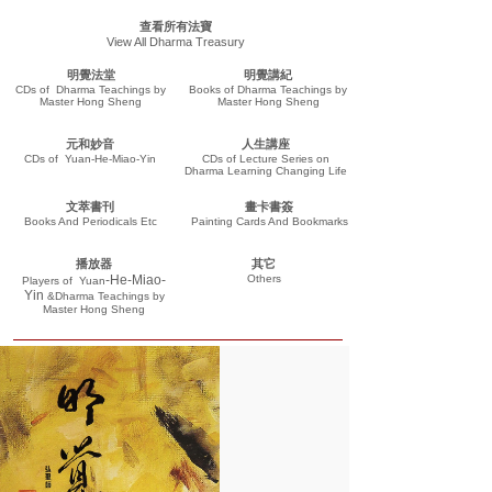
查看所有法寶
View All Dharma Treasury
明覺法堂
明覺講紀
CDs of Dharma Teachings by
Books of Dharma Teachings by
Master Hong Sheng
Master Hong Sheng
元和妙音
人生講座
CDs of Yuan-He-Miao-Yin
CDs of Lecture Series on
Dharma Learning Changing Life
文萃書刊
畫卡書簽
Books And Periodicals Etc
Painting Cards And Bookmarks
播放器
其它
-He-Miao-
Others
Players of
Yuan
Yin
&Dharma Teachings
by
Master Hong Sheng