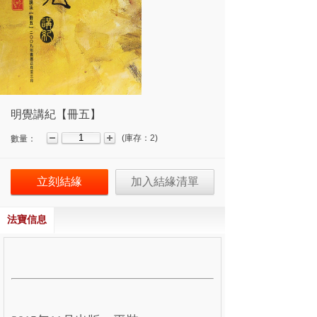
明覺講紀【冊五】
(
庫存：
2
)
數量：
立刻結緣
加入結緣清單
法寶信息