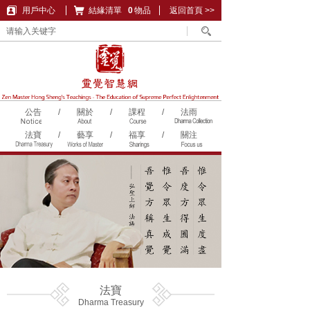
用戶中心
結緣清單
購物車
0
物品
返回首頁 >>
公告
/
關於
/
課程
/
法雨
法寶
/
藝享
/
福享
/
關注
法寶
Dharma Treasury