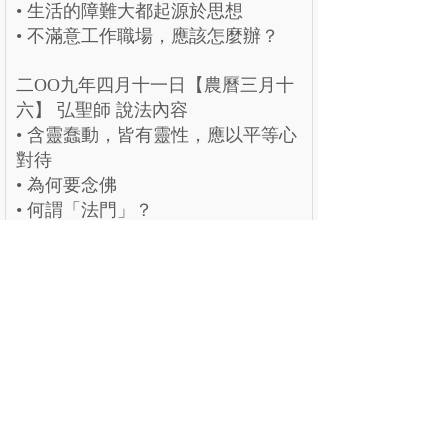
• 生活的障難大都起源於思想
• 不滿意工作職場，應該怎麼辦？
二OO九年四月十一日【農曆三月十
六】 弘聖師 說法內容
• 含靈蠢動，皆有靈性，應以平等心
對待
• 為何要念佛
• 何謂「法門」？
上一個：
明覺講紀【冊六】
下一個：
明覺講紀【冊四】
公告
關於
課程
法雨
網站更新
弘聖上師
解门
明覺講紀
一覺元
行门
法堂影音
元和妙音
融门
應機說法
上師傳記
解門--弟子規
應機隨語