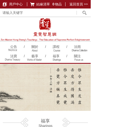
用戶中心
結緣清單
購物車
0
物品
返回首頁 >>
公告
/
關於
/
課程
/
法雨
法寶
/
藝享
/
福享
/
關注
福享
Sharings