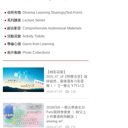
●
信而有徴
Dharma Learning Sharings(Text Form)
●
系列講座
Lecture Series
●
綜合影音
Comprehensive Audiovisual Materials
●
活動花絮
Activity Tidbits
●
學修心得
Gains from Learning
●
相片集錦
Photo Collections
【精彩花絮】
2026_07_18【明覺法堂】寂
靜超然 _ 最後還有小彩蛋
喔！！【一覺元 YJYLC】
2026-07-20
110
20260509 一覺元學會生日
Party親師會後會 ｜ 師父上
人作畫過程與解說 ｜
amazing art!
2026-07-07
151