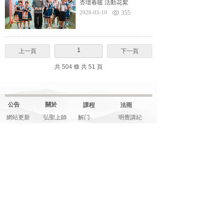
杏壇春暖 活動花絮
2026-03-10
355
1
上一頁
下一頁
共 504 條 共 51 頁
公告
關於
課程
法雨
網站更新
弘聖上師
解门
明覺講紀
一覺元
行门
法堂影音
元和妙音
融门
應機說法
上師傳記
解門--弟子規
應機隨語
大事記
師父文章
元和妙音
多元影音
說法音頻
法寶
藝享
福享
關注