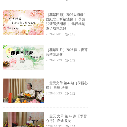
［花絮回顧］2026太師母生
西紀念日祈福法會 ｜ 恭請
弘聖師父開示 ｜ 修行就是
為了成就美好
2026-07-01
145
［花絮影片］2026 觀世音菩
薩聖誕法會
2026-06-29
149
一覺元文萃 第47期［學習心
得］ 自律 法器
2026-06-23
172
一覺元 文萃 第 47 期【學習
心得】 良途 良徒
2026-06-22
165