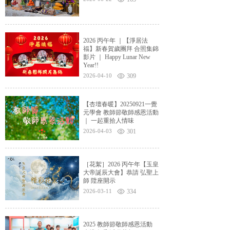
2026 丙午年 ｜【淨居法
福】新春賀歲團拜 合照集錦
影片 ｜ Happy Lunar New
Year!!
2026-04-10
309
【杏壇春暖】20250921一覺
元學會 教師節敬師感恩活動
｜ 一起重拾人情味
2026-04-03
301
［花絮］2026 丙午年【玉皇
大帝誕辰大會】恭請 弘聖上
師 陞座開示
2026-03-11
334
2025 教師節敬師感恩活動