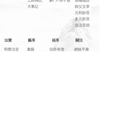
上師傳記
解門--弟子規
應機隨語
大事記
師父文章
元和妙音
多元影音
說法音頻
法寶
藝享
福享
關注
明覺法堂
畫藝
信而有徴
網絡平臺
明覺講紀
音樂
系列講座
元和妙音
筆墨
綜合影音
人生講座
詩文
活動花絮
文萃書刊
裝置
學修心得
畫卡書簽
攝影
相片集錦
播放器
展覽
其它
聯繫
LJZHW100@163.com