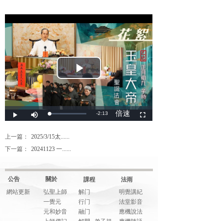
上一篇：
2025/3/15太......
下一篇：
20241123 一......
公告
關於
課程
法雨
網站更新
弘聖上師
解门
明覺講紀
一覺元
行门
法堂影音
元和妙音
融门
應機說法