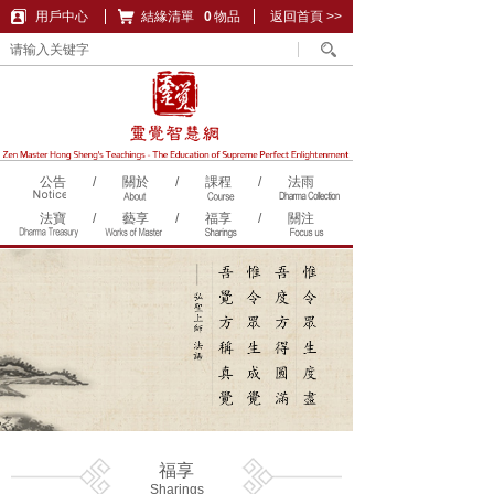
用戶中心
結緣清單
購物車
0
物品
返回首頁 >>
公告
/
關於
/
課程
/
法雨
法寶
/
藝享
/
福享
/
關注
福享
Sharings