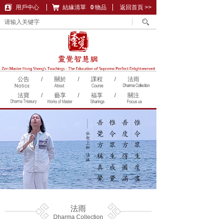
用戶中心
結緣清單
購物車
0
物品
返回首頁 >>
公告
/
關於
/
課程
/
法雨
法寶
/
藝享
/
福享
/
關注
法雨
Dharma Collection