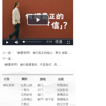
上一篇：
《解憂答問》 修行真正的核心：專注 放鬆......
下一篇：
《解憂答問》 修行最重要的，不是形式，而......
公告
關於
課程
法雨
網站更新
弘聖上師
解门
明覺講紀
一覺元
行门
法堂影音
元和妙音
融门
應機說法
上師傳記
解門--弟子規
應機隨語
大事記
師父文章