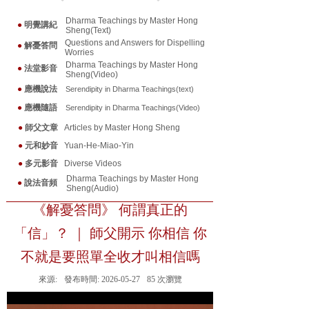
Dharma Teachings by Master Hong
●
明覺講紀
Sheng(Text)
Questions and Answers for Dispelling
●
解憂答問
Worries
Dharma Teachings by Master Hong
●
法堂影音
Sheng(Video)
●
應機說法
Serendipity in Dharma Teaching
s(text)
●
應機隨
語
Serendipity in Dharma Teaching
s(Video)
●
師父文章
Articles by Master Hong Sheng
●
元和妙音
Yuan-He-Miao-Yin
●
多元影音
Diverse Videos
Dharma Teachings by Master Hong
●
說法音頻
Sheng(Audio)
《解憂答問》 何謂真正的
「信」？ ｜ 師父開示 你相信 你
不就是要照單全收才叫相信嗎
來源:
發布時間:
2026-05-27
85
次瀏覽