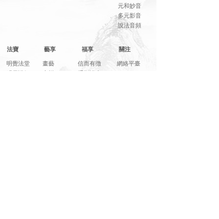
元和妙音
多元影音
說法音頻
法寶
藝享
福享
關注
明覺法堂
畫藝
信而有徴
網絡平臺
明覺講紀
音樂
系列講座
元和妙音
筆墨
綜合影音
人生講座
詩文
活動花絮
文萃書刊
裝置
學修心得
畫卡書簽
攝影
相片集錦
播放器
展覽
其它
聯繫
LJZHW100@163.com