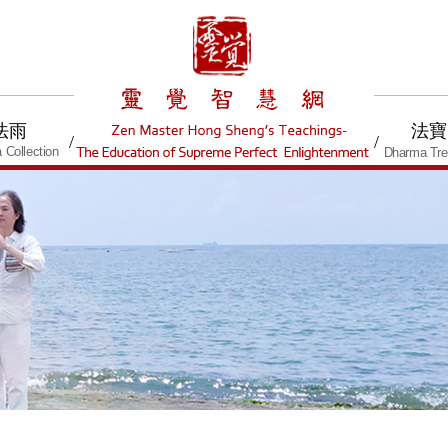
法雨
法寶
/
/
 Collection
Dharma Tre