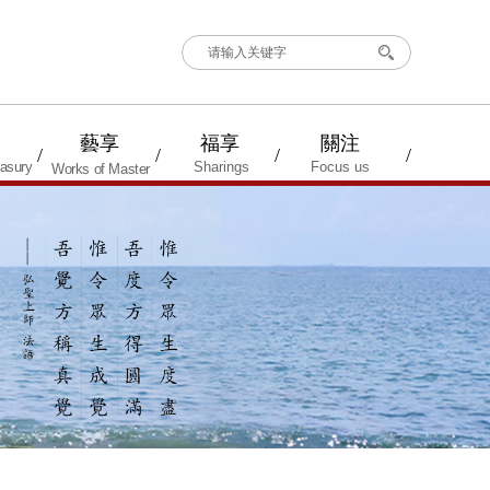
搜索
藝享
福享
關注
/
/
/
/
asury
Sharings
Focus us
Works of Master