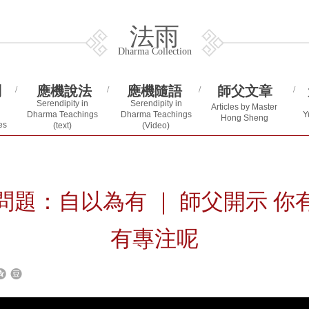
法雨
Dharma Collection
問
應機說法
應機隨語
師父文章
/
/
/
/
Serendipity in
Serendipity in
Articles by Master
Y
Dharma Teachings
Dharma Teachings
Hong Sheng
es
(text)
(Video)
問題：自以為有 ｜ 師父開示 你
有專注呢