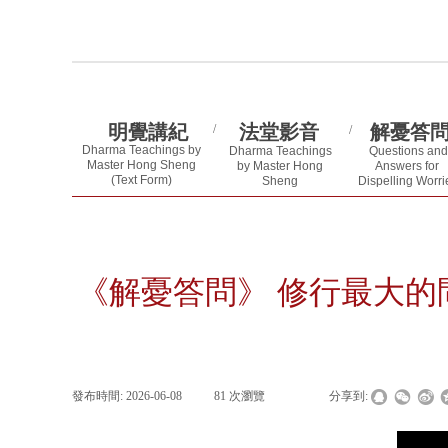
明覺講紀
法堂影音
解憂答
/
/
Dharma Teachings by
Dharma Teachings
Questions and
Master Hong Sheng
by Master Hong
Answers for
(Text Form)
Sheng
Dispelling Worri
(Video)
《解憂答問》 修行最大的
發布時間:
2026-06-08
|
81
次瀏覽
|
|
分享到: