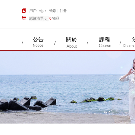
用戶中心：
登錄
|
註冊
結緣清單：
購物車
0
物品
公告
關於
課程
/
/
/
/
Notice
Course
Dharma
About