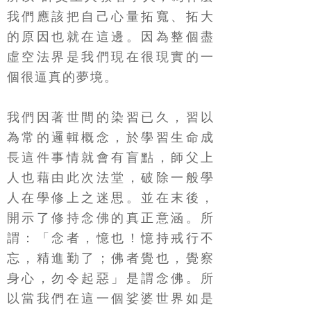
我們應該把自己心量拓寬、拓大
的原因也就在這邊。因為整個盡
虛空法界是我們現在很現實的一
個很逼真的夢境。
我們因著世間的染習已久，習以
為常的邏輯概念，於學習生命成
長這件事情就會有盲點，師父上
人也藉由此次法堂，破除一般學
人在學修上之迷思。並在末後，
開示了修持念佛的真正意涵。所
謂：「念者，憶也！憶持戒行不
忘，精進勤了；佛者覺也，覺察
身心，勿令起惡」是謂念佛。所
以當我們在這一個娑婆世界如是