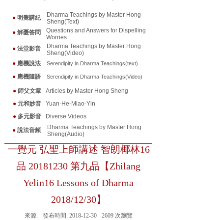
Dharma Teachings by Master Hong
●
明覺講紀
Sheng(Text)
Questions and Answers for Dispelling
●
解憂答問
Worries
Dharma Teachings by Master Hong
●
法堂影音
Sheng(Video)
●
應機說法
Serendipity in Dharma Teaching
s(text)
●
應機隨
語
Serendipity in Dharma Teaching
s(Video)
●
師父文章
Articles by Master Hong Sheng
●
元和妙音
Yuan-He-Miao-Yin
●
多元影音
Diverse Videos
Dharma Teachings by Master Hong
●
說法音頻
Sheng(Audio)
一覺元 弘聖上師講述 智朗椰林16
品 20181230 第九品【Zhilang
Yelin16 Lessons of Dharma
2018/12/30】
來源:
發布時間:
2018-12-30
2609
次瀏覽