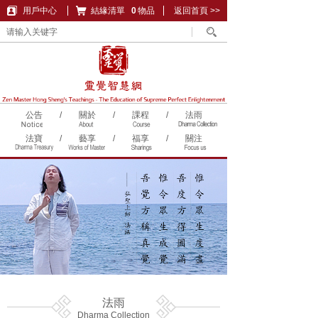
用戶中心
結緣清單
購物車
0
物品
返回首頁 >>
公告
/
關於
/
課程
/
法雨
法寶
/
藝享
/
福享
/
關注
法雨
Dharma Collection