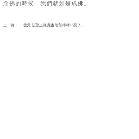
念佛的時候，我們就如是成佛。
上一篇：
一覺元 弘聖上師講述 智朗椰林16品 2......
下一篇：
一覺元 弘聖上師講述 智朗椰林16品 2......
公告
關於
課程
法雨
網站更新
弘聖上師
解门
明覺講紀
一覺元
行门
法堂影音
元和妙音
融门
應機說法
上師傳記
解門--弟子規
應機隨語
大事記
師父文章
元和妙音
多元影音
說法音頻
法寶
藝享
福享
關注
明覺法堂
畫藝
信而有徴
網絡平臺
明覺講紀
音樂
系列講座