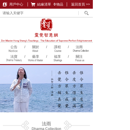
用戶中心
結緣清單
購物車
0
物品
返回首頁 >>
公告
/
關於
/
課程
/
法雨
法寶
/
藝享
/
福享
/
關注
法雨
Dharma Collection