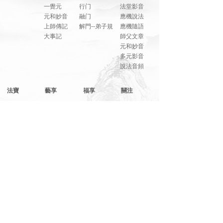
一覺元
行门
法堂影音
元和妙音
融门
應機說法
上師傳記
解門--弟子規
應機隨語
大事記
師父文章
元和妙音
多元影音
說法音頻
法寶
藝享
福享
關注
明覺法堂
畫藝
信而有徴
網絡平臺
明覺講紀
音樂
系列講座
元和妙音
筆墨
綜合影音
人生講座
詩文
活動花絮
文萃書刊
裝置
學修心得
畫卡書簽
攝影
相片集錦
播放器
展覽
其它