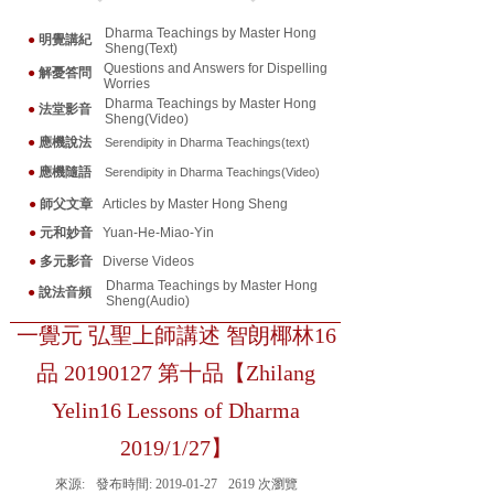
Dharma Teachings by Master Hong
●
明覺講紀
Sheng(Text)
Questions and Answers for Dispelling
●
解憂答問
Worries
Dharma Teachings by Master Hong
●
法堂影音
Sheng(Video)
●
應機說法
Serendipity in Dharma Teaching
s(text)
●
應機隨
語
Serendipity in Dharma Teaching
s(Video)
●
師父文章
Articles by Master Hong Sheng
●
元和妙音
Yuan-He-Miao-Yin
●
多元影音
Diverse Videos
Dharma Teachings by Master Hong
●
說法音頻
Sheng(Audio)
一覺元 弘聖上師講述 智朗椰林16
品 20190127 第十品【Zhilang
Yelin16 Lessons of Dharma
2019/1/27】
來源:
發布時間:
2019-01-27
2619
次瀏覽